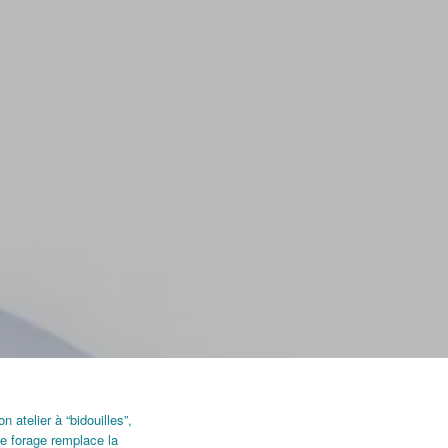
n atelier à “bidouilles”,
de forage remplace la